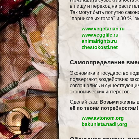
в пищу и переход на растите
Так могут быть попутно сэко
"парниковых газов" и 30 % "э
www.vegetarian.ru
www.vegglife.ru
animalrights.ru
zhestokosti.net
Самоопределение вмес
Экономика и государство по
подвергают воздействию зако
соглашались и существующим
экономических интересов.
Сделай сам:
Возьми жизнь в
её по твоим потребностям!
www.avtonom.org
bakunista.nadir.org