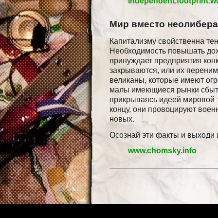
independent.footprint.w
Мир вместо неолибер
Капитализму свойственна те
Необходимость повышать дох
принуждает предприятия кон
закрываются, или их перени
великаны, которые имеют огр
малы имеющиеся рынки сбыта
прикрываясь идеей мировой т
концу, они провоцируют воен
новых.
Осознай эти факты и выходи 
www.chomsky.info