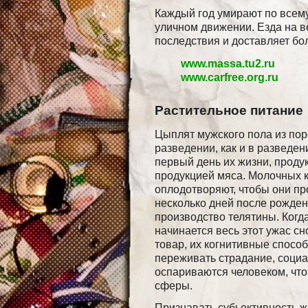
Каждый год умирают по всему
уличном движении. Езда на 
последствия и доставляет бо
www.massa.tu2.ru
www.carfree.org.ru
Растительное питание
Цыплят мужского пола из пор
разведении, как и в разведен
первый день их жизни, проду
продукцией мяса. Молочных к
оплодотворяют, чтобы они пр
несколько дней после рожден
производство телятины. Когда
начинается весь этот ужас сн
товар, их когнитивные способ
переживать страдание, соци
оспариваются человеком, что
сферы.
Признавать субьективность ж