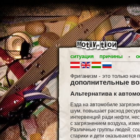
ситуация
причины
-
о
Фриганизм - это только нач
дополнительные во
Альтернатива к автом
Езда на автомобиле загрязня
шум, повышает расход ресур
интервенций ради нефти, нес
с загрязнением воздуха, изм
Различные группы людей: со
старики и дети оказываются 