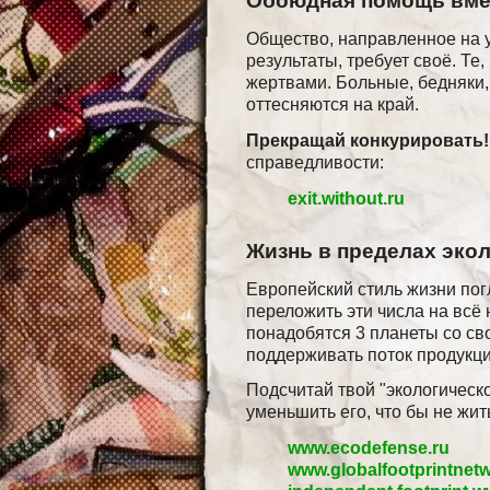
Обоюдная помощь вмес
Общество, направленное на 
результаты, требует своё. Те,
жертвами. Больные, бедняки,
оттесняются на край.
Прекращай конкурировать!
справедливости:
exit.without.ru
Жизнь в пределах эко
Европейский стиль жизни пог
переложить эти числа на всё 
понадобятся 3 планеты со св
поддерживать поток продукци
Подсчитай твой "экологическ
уменьшить его, что бы не жит
www.ecodefense.ru
www.globalfootprintnet